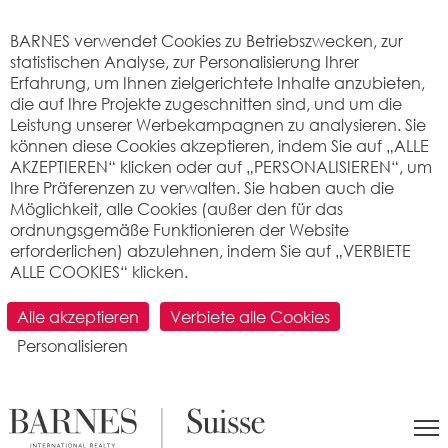
Cookie-Einstellungen
BARNES verwendet Cookies zu Betriebszwecken, zur
statistischen Analyse, zur Personalisierung Ihrer
Erfahrung, um Ihnen zielgerichtete Inhalte anzubieten,
die auf Ihre Projekte zugeschnitten sind, und um die
Leistung unserer Werbekampagnen zu analysieren. Sie
können diese Cookies akzeptieren, indem Sie auf „ALLE
AKZEPTIEREN“ klicken oder auf „PERSONALISIEREN“, um
Ihre Präferenzen zu verwalten. Sie haben auch die
Möglichkeit, alle Cookies (außer den für das
ordnungsgemäße Funktionieren der Website
erforderlichen) abzulehnen, indem Sie auf „VERBIETE
ALLE COOKIES“ klicken.
SUCHEN
Alle akzeptieren
Verbiete alle Cookies
Personalisieren
>
Immobilienpreis pro m2
>
Fribourg
> 1532
Fétigny
Was ist der Preis pro Quadratmeter für
eine Wohnung oder ein Haus in Fétigny