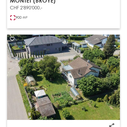
MONTET (BROYE)
CHF 2'890'000.-
900 m²