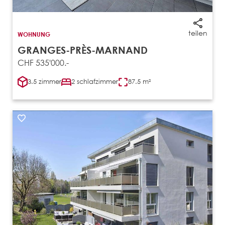
teilen
WOHNUNG
GRANGES-PRÈS-MARNAND
CHF 535'000.-
3.5 zimmer
2 schlafzimmer
87.5 m²