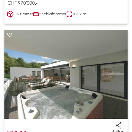
CHF 970'000.-
3.5 zimmer
2 schlafzimmer
105.9 m²
teilen