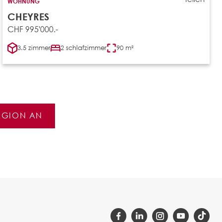
WOHNUNG
CHEYRES
CHF 995'000.-
3.5 zimmer
2 schlafzimmer
90 m²
REGION AN