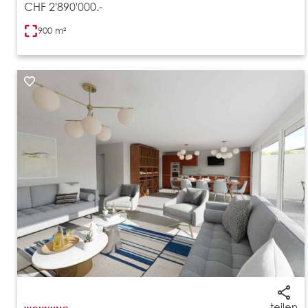
CHF 2'890'000.-
900 m²
teilen