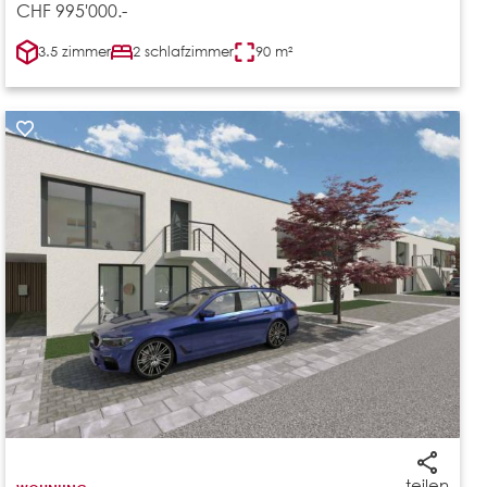
CHF 995'000.-
3.5 zimmer
2 schlafzimmer
90 m²
teilen