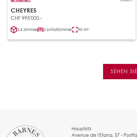
WOHNUNG
CHEYRES
CHF 995'000.-
3.5 zimmer
2 schlafzimmer
90 m²
SEHEN SI
Hauptsitz
Avenue de l'Etang, 57 - Postf