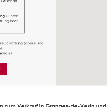
r Ortschaft
unten
ung »
tzung Ihrer
ähre Schätzung (obere und
e..
dlich !
G
n zum Verkauf in Granges-de-Vesin un