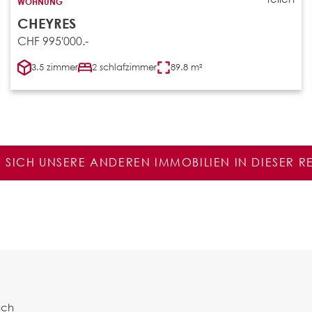
WOHNUNG
CHEYRES
CHF 995'000.-
3.5 zimmer
2 schlafzimmer
89.8 m²
E SICH UNSERE ANDEREN IMMOBILIEN IN DIESER 
ach