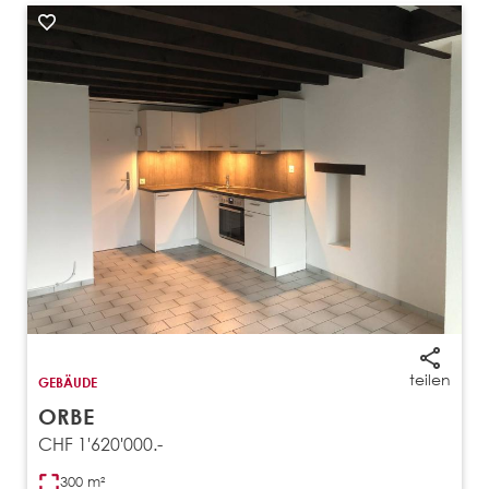
teilen
GEBÄUDE
ORBE
CHF 1'620'000.-
300 m²