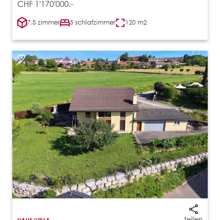
CHF 1'170'000.-
7.5 zimmer
5 schlafzimmer
120 m2
teilen