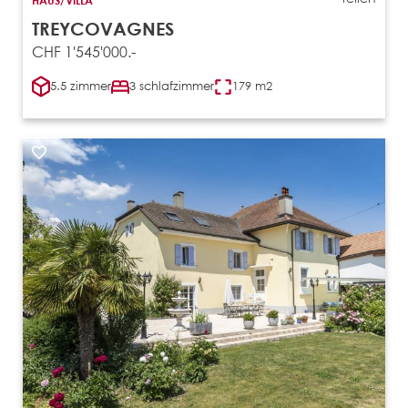
HAUS/VILLA
TREYCOVAGNES
CHF 1'545'000.-
5.5 zimmer
3 schlafzimmer
179 m2