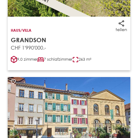
teilen
HAUS/VILLA
GRANDSON
CHF 1'990'000.-
9.0 zimmer
7 schlafzimmer
263 m²