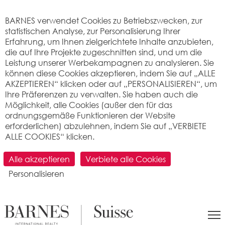
Cookie-Einstellungen
BARNES verwendet Cookies zu Betriebszwecken, zur
statistischen Analyse, zur Personalisierung Ihrer
Erfahrung, um Ihnen zielgerichtete Inhalte anzubieten,
die auf Ihre Projekte zugeschnitten sind, und um die
Leistung unserer Werbekampagnen zu analysieren. Sie
können diese Cookies akzeptieren, indem Sie auf „ALLE
AKZEPTIEREN“ klicken oder auf „PERSONALISIEREN“, um
Ihre Präferenzen zu verwalten. Sie haben auch die
Möglichkeit, alle Cookies (außer den für das
ordnungsgemäße Funktionieren der Website
erforderlichen) abzulehnen, indem Sie auf „VERBIETE
ALLE COOKIES“ klicken.
SUCHEN
Alle akzeptieren
Verbiete alle Cookies
Personalisieren
>
Immobilienpreis pro m2
>
Vaud
> 1446 Baulmes
Was ist der Preis pro Quadratmeter für
eine Wohnung oder ein Haus in Baulmes
(1446) ? Immobilienbewertung.