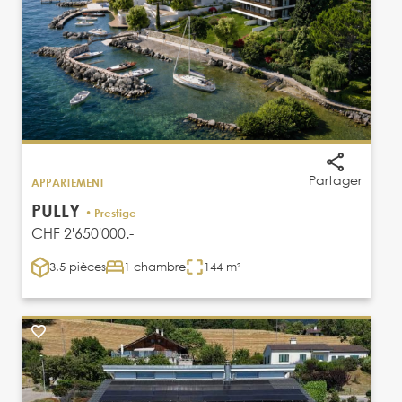
Partager
APPARTEMENT
PULLY
• Prestige
CHF 2'650'000.-
3.5 pièces
1 chambre
144 m²