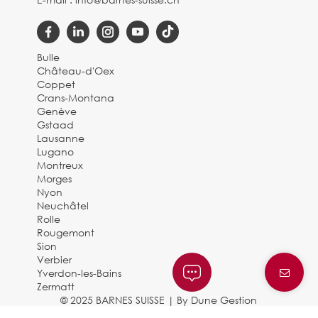
Bulle
Château-d'Oex
Coppet
Crans-Montana
Genève
Gstaad
Lausanne
Lugano
Montreux
Morges
Nyon
Neuchâtel
Rolle
Rougemont
Sion
Verbier
Yverdon-les-Bains
Zermatt
© 2025 BARNES SUISSE |
By Dune Gestion
Mentions légales et politique de confidentialité
|