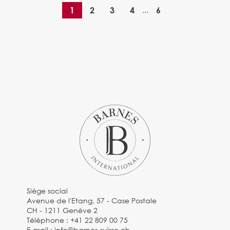
1
2
3
4
...
6
Siège social
Avenue de l'Etang, 57 - Case Postale
CH - 1211 Genève 2
Téléphone :
+41 22 809 00 75
E-mail :
info@barnes-suisse.ch