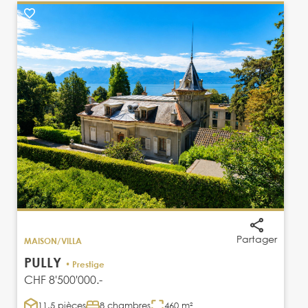
Partager
MAISON/VILLA
PULLY
• Prestige
CHF 8'500'000.-
11.5 pièces
8 chambres
460 m²