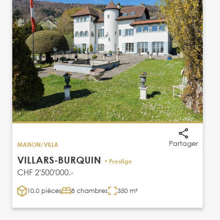
Partager
MAISON/VILLA
VILLARS-BURQUIN
• Prestige
CHF 2'500'000.-
10.0 pièces
8 chambres
350 m²