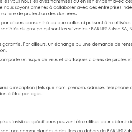
lles vous nous les avez transmises ou en lien évident avec ces 
e que nous soyons amenés à collaborer avec des entreprises ind
n matière de protection des données.
illeurs consentir à ce que celles-ci puissent être utilisées à 
es sociétés du groupe qui sont les suivantes : BARNES Suisse S
s garantie. Par ailleurs, un échange ou une demande de rensei
on.
) comporte un risque de virus et d'attaques ciblées de pirates i
aires d'inscription (tels que nom, prénom, adresse, téléphone 
tion à être partagés.
ixels invisibles spécifiques peuvent être utilisés pour obtenir 
ont pas communiquées à des tiers en dehors de BARNES Suisse 