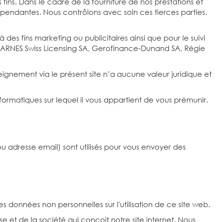
fins. Dans le cadre de la fourniture de nos prestations et
épendantes. Nous contrôlons avec soin ces tierces parties,
des fins marketing ou publicitaires ainsi que pour le suivi
A, BARNES Swiss Licensing SA, Gerofinance-Dunand SA, Régie
gnement via le présent site n’a aucune valeur juridique et
nformatiques sur lequel il vous appartient de vous prémunir.
ou adresse email) sont utilisés pour vous envoyer des
des données non personnelles sur l'utilisation de ce site web.
et de la société qui conçoit notre site internet. Nous