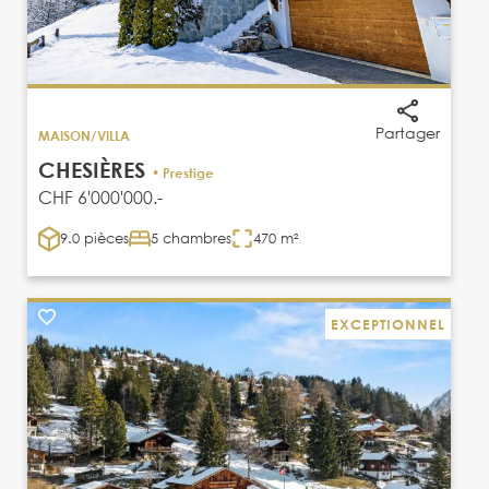
Partager
MAISON/VILLA
CHESIÈRES
• Prestige
CHF 6'000'000.-
9.0 pièces
5 chambres
470 m²
EXCEPTIONNEL