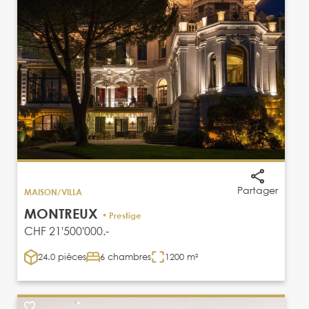
Partager
MAISON/VILLA
MONTREUX
• Prestige
CHF 21'500'000.-
24.0 pièces
6 chambres
1200 m²