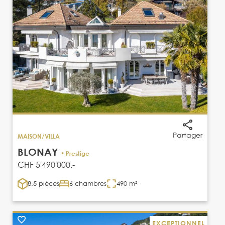
Partager
MAISON/VILLA
BLONAY
• Prestige
CHF 5'490'000.-
8.5 pièces
6 chambres
490 m²
EXCEPTIONNEL