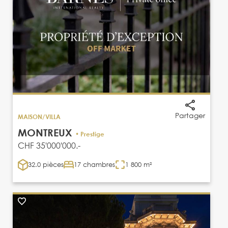
Partager
MAISON/VILLA
MONTREUX
• Prestige
CHF 35'000'000.-
32.0 pièces
17 chambres
1 800 m²