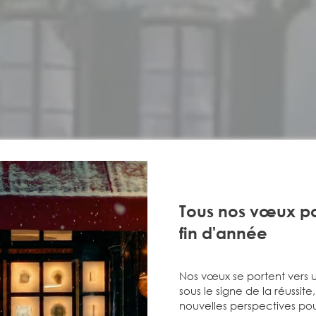
Tous nos vœux po
fin d'année
Nos vœux se portent vers 
sous le signe de la réussite
nouvelles perspectives pou