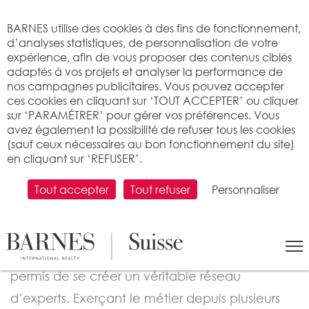
Bienvenue sur BARNES
BARNES utilise des cookies à des fins de fonctionnement,
d’analyses statistiques, de personnalisation de votre
expérience, afin de vous proposer des contenus ciblés
adaptés à vos projets et analyser la performance de
nos campagnes publicitaires. Vous pouvez accepter
ces cookies en cliquant sur ‘TOUT ACCEPTER’ ou cliquer
sur ‘PARAMÉTRER’ pour gérer vos préférences. Vous
avez également la possibilité de refuser tous les cookies
(sauf ceux nécessaires au bon fonctionnement du site)
en cliquant sur ‘REFUSER’.
RESPONSABLE D'AGENCE ET COURTIER VENTE
Julien Neiva Martins
Tout accepter
Tout refuser
Personnaliser
Natif du canton de Vaud, Julien Neiva Martins
connaît parfaitement le milieu immobilier
vaudois et ses acteurs importants, ce qui lui a
permis de se créer un véritable réseau
d’experts. Exerçant le métier depuis plusieurs