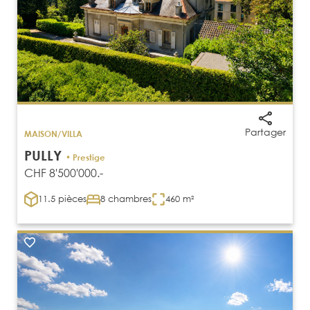
Partager
MAISON/VILLA
PULLY
• Prestige
CHF 8'500'000.-
11.5 pièces
8 chambres
460 m²