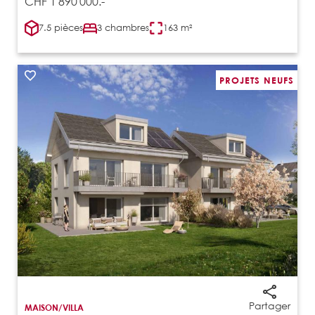
CHF 1'890'000.-
7.5 pièces
3 chambres
163 m²
PROJETS NEUFS
Partager
MAISON/VILLA