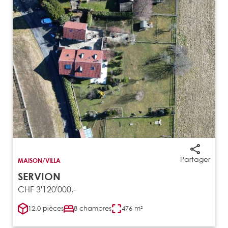
Partager
MAISON/VILLA
SERVION
CHF 3'120'000.-
12.0 pièces
8 chambres
476 m²