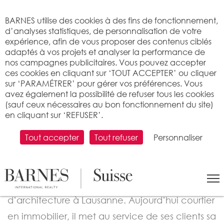
Bienvenue sur BARNES
BARNES utilise des cookies à des fins de fonctionnement,
d’analyses statistiques, de personnalisation de votre
expérience, afin de vous proposer des contenus ciblés
adaptés à vos projets et analyser la performance de
nos campagnes publicitaires. Vous pouvez accepter
ces cookies en cliquant sur ‘TOUT ACCEPTER’ ou cliquer
sur ‘PARAMÉTRER’ pour gérer vos préférences. Vous
avez également la possibilité de refuser tous les cookies
(sauf ceux nécessaires au bon fonctionnement du site)
en cliquant sur ‘REFUSER’.
COURTIER VENTE
Ryan Maklouf
Tout accepter
Tout refuser
Personnaliser
Formé en architecture et urbanisme, Ryan
Maklouf a affiné son expertise au cours de près
de quatre années passées au sein d’un bureau
d’architecture à Lausanne. Aujourd’hui courtier
en immobilier, il met au service de ses clients sa